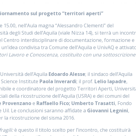
iornamento sul progetto “territori aperti”
ore 15.00, nell’Aula magna “Alessandro Clementi” del
à degli Studi dell’Aquila (viale Nizza 14), si terrà un incont
el Centro interdisciplinare di documentazione, formazione e
a un’idea condivisa tra Comune dell’Aquila e UnivAQ e attivat
ori Lavoro e Conoscenza, costituito con una sottoscrizione
ll’Università dell’Aquila
Edoardo Alesse
; il sindaco dell’Aquila
o Science Institute
Paola Inverardi
; il prof.
Lelio Iapadre
,
ibile e coordinatore del progetto Territori Aperti, Universit
eciali della ricostruzione dell’Aquila (USRA) e dei comuni del
e Provenzano
e
Raffaello Fico; Umberto Trasatti
, Fondo
e Uil. Le conclusioni saranno affidate a
Giovanni Legnini
,
 la ricostruzione del sisma 2016.
ragili:
è questo il titolo scelto per l’incontro, che costituirà