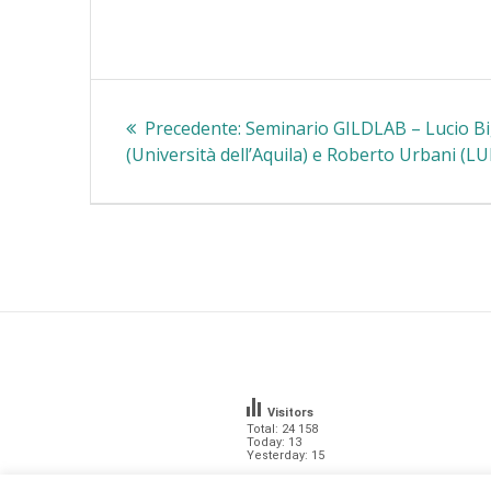
Navigazione
Articolo
Precedente:
Seminario GILDLAB – Lucio B
articoli
precedente:
(Università dell’Aquila) e Roberto Urbani (LU
Visitors
Total: 24 158
Today: 13
Yesterday: 15