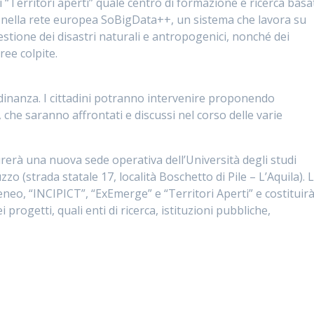
 di “Territori aperti” quale centro di formazione e ricerca bas
a nella rete europea SoBigData++, un sistema che lavora su
gestione dei disastri naturali e antropogenici, nonché dei
ree colpite.
tadinanza. I cittadini potranno intervenire proponendo
che saranno affrontati e discussi nel corso delle varie
gurerà una nuova sede operativa dell’Università degli studi
zo (strada statale 17, località Boschetto di Pile – L’Aquila). 
eneo, “INCIPICT”, “ExEmerge” e “Territori Aperti” e costituirà 
progetti, quali enti di ricerca, istituzioni pubbliche,