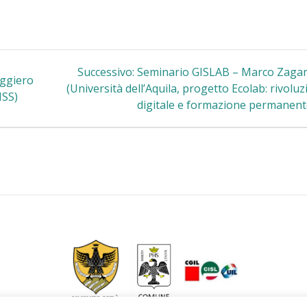
Articolo
Successivo:
Seminario GISLAB – Marco Zagan
iggiero
successivo:
(Università dell’Aquila, progetto Ecolab: rivolu
ISS)
digitale e formazione permanent