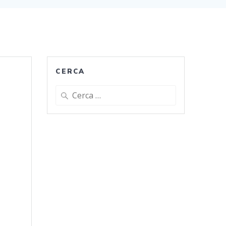
CERCA
Ricerca
per: