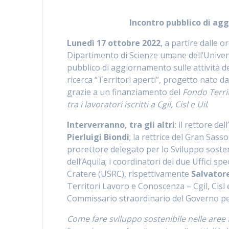
Incontro pubblico di agg
Lunedì 17 ottobre 2022
, a partire dalle 
Dipartimento di Scienze umane dell’Universit
pubblico di aggiornamento sulle attività d
ricerca “Territori aperti”, progetto nato d
grazie a un finanziamento del
Fondo Territ
tra i lavoratori iscritti a Cgil, Cisl e Uil
.
Interverranno, tra gli altri
: il rettore de
Pierluigi Biondi
; la rettrice del Gran Sass
prorettore delegato per lo Sviluppo sosten
dell’Aquila; i coordinatori dei due Uffici sp
Cratere (USRC), rispettivamente
Salvator
Territori Lavoro e Conoscenza – Cgil, Cisl 
Commissario straordinario del Governo per
Come fare sviluppo sostenibile nelle aree f