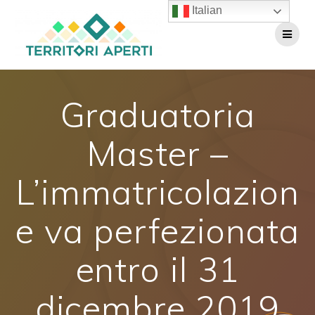
Salta
Italian
al
contenuto
Graduatoria
Master –
L’immatricolazion
e va perfezionata
entro il 31
dicembre 2019