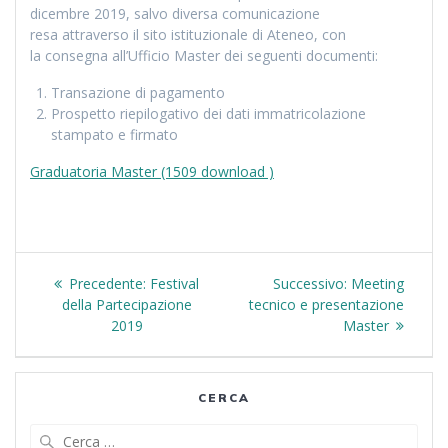
dicembre 2019, salvo diversa comunicazione
resa attraverso il sito istituzionale di Ateneo, con
la consegna all’Ufficio Master dei seguenti documenti:
Transazione di pagamento
Prospetto riepilogativo dei dati immatricolazione
stampato e firmato
Graduatoria Master (1509 download )
Navigazione
Articolo
Articolo
Precedente:
Festival
Successivo:
Meeting
articoli
precedente:
successivo:
della Partecipazione
tecnico e presentazione
2019
Master
CERCA
Ricerca