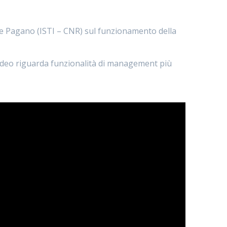
e Pagano (ISTI – CNR) sul funzionamento della
o video riguarda funzionalità di management più