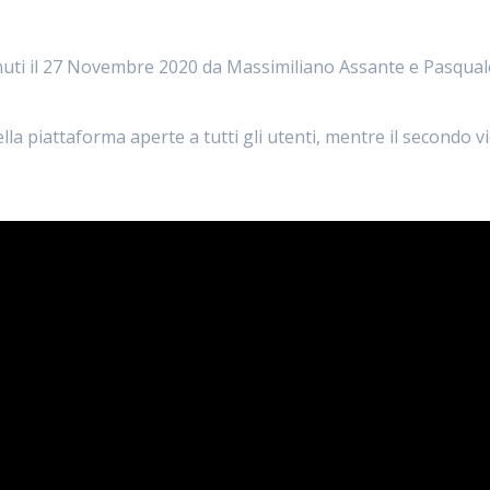
nuti il 27 Novembre 2020 da Massimiliano Assante e Pasqual
della piattaforma aperte a tutti gli utenti, mentre il second